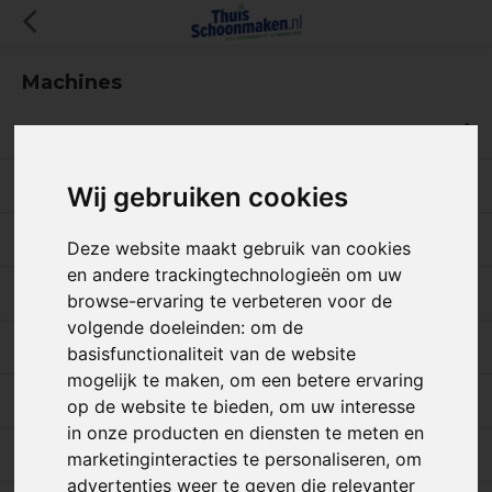
Machines
Stofzuigers en zakken
Waterzuigers
Wij gebruiken cookies
Tapijt en stoomreinigers
Deze website maakt gebruik van cookies
en andere trackingtechnologieën om uw
Schrob / zuigmachines
browse-ervaring te verbeteren voor de
volgende doeleinden:
om de
Numatic NX-serie
basisfunctionaliteit van de website
mogelijk te maken
,
om een betere ervaring
Onderdelen en accessoires
op de website te bieden
,
om uw interesse
in onze producten en diensten te meten en
Alle machines
marketinginteracties te personaliseren
,
om
advertenties weer te geven die relevanter