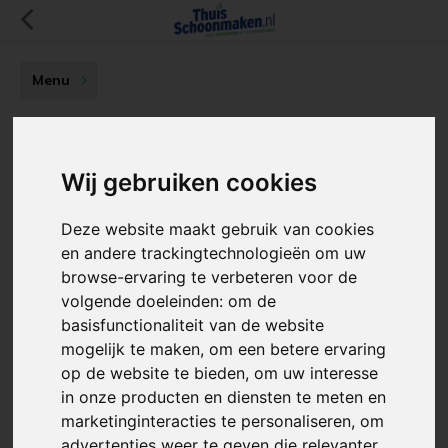
Menu
Privacy Policy
De informatie die wordt aangeboden op de site is met grote
Wij gebruiken cookies
zorg samengesteld. Elke vorm van reproductie - in de ruimste
zin van het woord -, ieder gebruik van een kopie, of het
Deze website maakt gebruik van cookies
vermenigvuldigen of verspreiden van (een gedeelte van) de
en andere trackingtechnologieën om uw
inhoud van de site is niet toegestaan.
browse-ervaring te verbeteren voor de
volgende doeleinden:
om de
We verrichten bijzonder veel inspanningen om de site actueel
basisfunctionaliteit van de website
te houden. Desondanks is het mogelijk dat vermelde
mogelijk te maken
,
om een betere ervaring
informatie achterhaald of tijdelijk niet beschikbaar is. Wij
op de website te bieden
,
om uw interesse
kunnen echter geen aansprakelijkheid aanvaarden voor
in onze producten en diensten te meten en
eventuele gevolgen hiervan.
marketinginteracties te personaliseren
,
om
advertenties weer te geven die relevanter