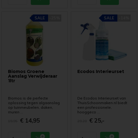
SALE
-25%
SALE
-14%
Biomos Groene
Ecodos Interieurset
Aanslag Verwijderaar
1ltr
Biomos is de perfecte
De Ecodos Interieurset van
oplossing tegen algaanslag
ThuisSchoonmaken.nl biedt
op tuinmeubelen, daken,
een professionele,
muren ...
hooggeco ...
€ 14,95
€ 25,-
19,95
29,20