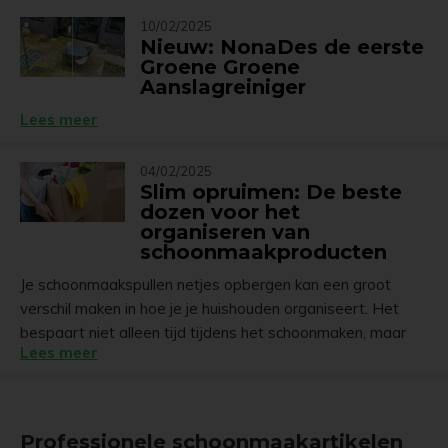
10/02/2025
Nieuw: NonaDes de eerste
Groene Groene
Aanslagreiniger
Lees meer
04/02/2025
Slim opruimen: De beste
dozen voor het
organiseren van
schoonmaakproducten
Je schoonmaakspullen netjes opbergen kan een groot
verschil maken in hoe je je huishouden organiseert. Het
bespaart niet alleen tijd tijdens het schoonmaken, maar
Lees meer
het zorgt er ook voor dat je niet hoeft te zoeken naar dat
ene schoonmaakmiddel of die spons die altijd lijkt zoek is.
Een slim georganiseerde schoonmaakkast kan je echt
helpen om het opruimen makkelijker te maken én je huis
Professionele schoonmaakartikelen