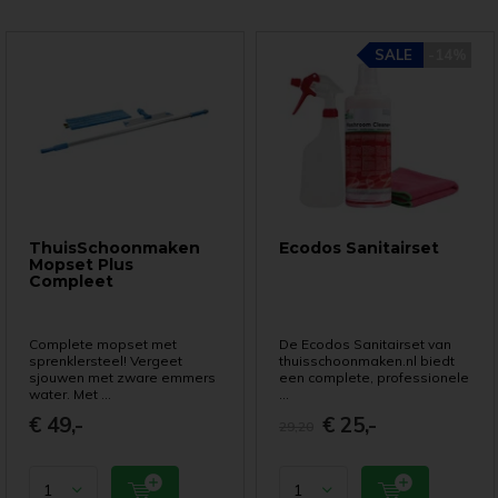
SALE
-14%
ThuisSchoonmaken
Ecodos Sanitairset
Mopset Plus
Compleet
Complete mopset met
De Ecodos Sanitairset van
sprenklersteel! Vergeet
thuisschoonmaken.nl biedt
sjouwen met zware emmers
een complete, professionele
water. Met ...
...
€ 49,-
€ 25,-
29,20