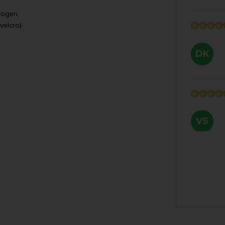
rogen.
velcro).
DK
VS
CY