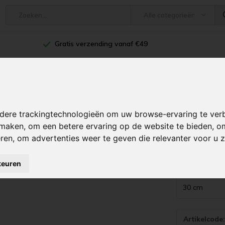
Alle categorieën
Gratis verzending vanaf €49
s
Schoonmaakmaterialen
Schoonmaakmiddelen
dere trackingtechnologieën om uw browse-ervaring te ver
e maken
,
om een betere ervaring op de website te bieden
,
om
eren
,
om advertenties weer te geven die relevanter voor u z
op velcro
keuren
oordeling toevoegen
Afmeting:
*
Artikelcode