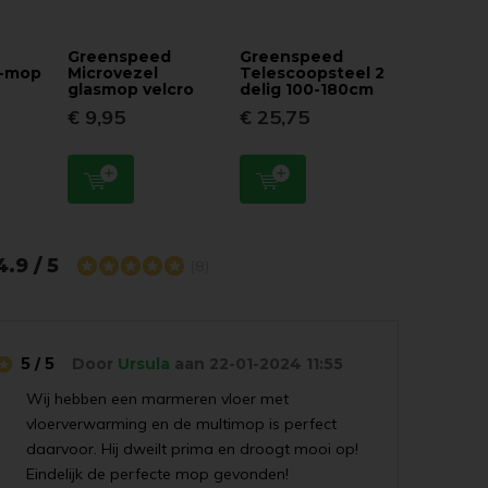
Greenspeed
Greenspeed
x-mop
Microvezel
Telescoopsteel 2
glasmop velcro
delig 100-180cm
€ 9,95
€ 25,75
4.9 / 5
(8)
5 / 5
Door
Ursula
aan 22-01-2024 11:55
Wij hebben een marmeren vloer met
vloerverwarming en de multimop is perfect
daarvoor. Hij dweilt prima en droogt mooi op!
Eindelijk de perfecte mop gevonden!