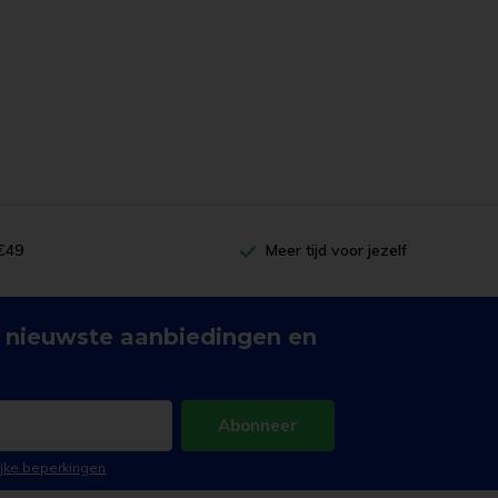
19:38
De vorige multimop hebben we meer dan tien
jaar gebruikt. Het verschil met de oude is
duidelijk merkbaar; de nieuwe neemt meer vuil
op en reinigt dus beter. En hij is ook niet zo
gekrompen in de was als de oude.
 €49
Meer tijd voor jezelf
 nieuwste aanbiedingen en
Abonneer
lijke beperkingen