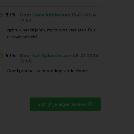
5 / 5
Door
Dona Köhler
aan 15-01-2024
17:04
gebruik het al jaren, maar was versleten. Dus
nieuwe besteld.
5 / 5
Door
Van Splunter
aan 06-01-2024
10:00
Goed product, zeer prettige verdeelhoes!
5 / 5
Door
Coby
aan 29-07-2022 10:10
Schrijf je eigen review
Makkelijk voor vlekken op de vloer