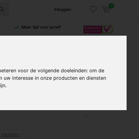
0
Inloggen
Meer tijd voor jezelf
Glasbewassing
Microvezelproducten
beteren voor de volgende doeleinden:
om de
 uw interesse in onze producten en diensten
ijn
.
:
3301023