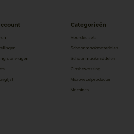
account
Categorieën
ren
Voordeelsets
tellingen
Schoonmaakmaterialen
ing aanvragen
Schoonmaakmiddelen
ets
Glasbewassing
anglijst
Microvezelproducten
Machines