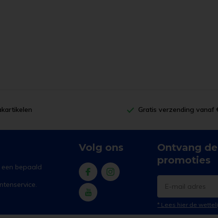
AD
kartikelen
Gratis verzending vanaf
Volg ons
Ontvang de
promoties
r een bepaald
tenservice.
* Lees hier de wette