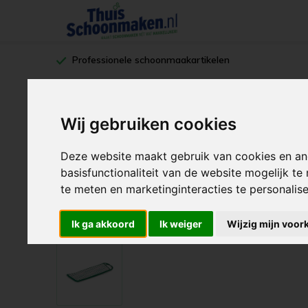
Professionele schoonmaakartikelen
Bekijk ons assortiment
Voordeelset
Wij gebruiken cookies
Machines
Deze website maakt gebruik van cookies en an
Home
Microvezel multimop velcro
basisfunctionaliteit van de website mogelijk t
te meten en marketinginteracties te personalis
Greenspeed Microvezel multim
Ik ga akkoord
Ik weiger
Wijzig mijn voor
Merk:
Greenspeed
Reviews:
Je be
(8)