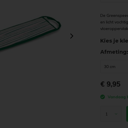
De Greenspeed
en licht vochti
vloeroppervlak
Kies je kl
Afmeting
€ 9,95
Vandaag b