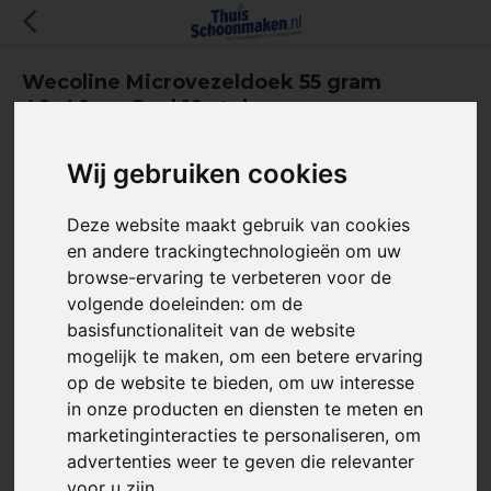
Wecoline Microvezeldoek 55 gram
40x40cm Geel 10 stuks
(0)
Wij gebruiken cookies
SALE
-30%
Deze website maakt gebruik van cookies
en andere trackingtechnologieën om uw
browse-ervaring te verbeteren voor de
volgende doeleinden:
om de
basisfunctionaliteit van de website
mogelijk te maken
,
om een betere ervaring
op de website te bieden
,
om uw interesse
in onze producten en diensten te meten en
Artikelcode:
03010101
marketinginteracties te personaliseren
,
om
advertenties weer te geven die relevanter
voor u zijn
.
De Wecoline microvezeldoek van 55 gram met Ecolabel is