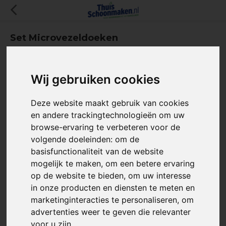
Set Microvezeldoeken
(0)
SALE
-13%
Wij gebruiken cookies
Deze website maakt gebruik van cookies
en andere trackingtechnologieën om uw
browse-ervaring te verbeteren voor de
volgende doeleinden:
om de
basisfunctionaliteit van de website
mogelijk te maken
,
om een betere ervaring
op de website te bieden
,
om uw interesse
Artikelcode:
TS307
in onze producten en diensten te meten en
marketinginteracties te personaliseren
,
om
advertenties weer te geven die relevanter
Deze set van hoogwaardige microvezeldoeken biedt een
voor u zijn
.
streeploos en glanzend resultaat op elk oppervlak. Dankzij