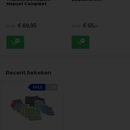
Mopset Compleet
€ 69,95
€ 65,-
89,95
74,95
Recent bekeken
SALE
-13%