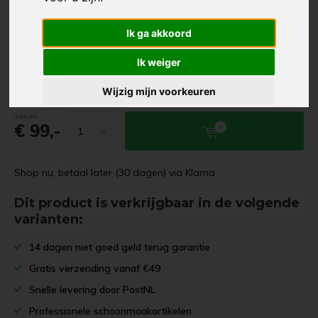
de ultra-absorberende vezels nemen ze moeiteloos vuil, stof
en vocht op, zelfs zonder chemische reinigingsmiddelen.
Ik ga akkoord
Kies je kleur:
Ik weiger
Vandaag besteld, morgen (werkdagen) verzonden!
Wijzig mijn voorkeuren
113,40
€ 99,-
Shop nu, betaal later (30 dagen) via Klarna
Dit product is verkrijgbaar in de volgende
varianten:
14 dagen niet goed geld terug garantie
Gratis verzending vanaf €49
Snelle levering door PostNL
Professionele schoonmaakartikelen