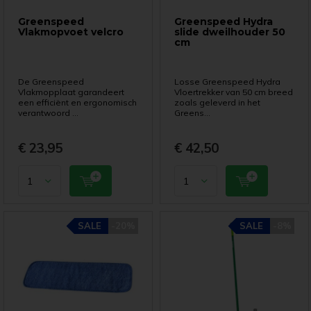
Greenspeed
Greenspeed Hydra
Vlakmopvoet velcro
slide dweilhouder 50
cm
De Greenspeed
Losse Greenspeed Hydra
Vlakmopplaat garandeert
Vloertrekker van 50 cm breed
een efficiënt en ergonomisch
zoals geleverd in het
verantwoord ...
Greens...
€ 23,95
€ 42,50
SALE
SALE
-20%
-20%
SALE
SALE
-8%
-8%