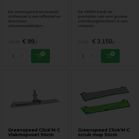
De Greenspeed microvezel
De 440NX biedt de
stofwisset is een effectief en
prestaties van veel grotere
duurzaam
schrobzuigmachines in een
schoonmaakhulpm...
compact ...
€ 99,-
€ 3.150,-
107,45
3.750,-
Greenspeed Click'M C
Greenspeed Click'M C
Vlakmopvoet 50cm
scrub mop 50cm