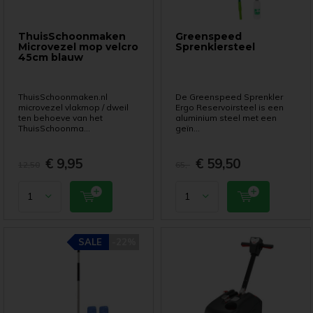
ThuisSchoonmaken
Greenspeed
Microvezel mop velcro
Sprenklersteel
45cm blauw
ThuisSchoonmaken.nl
De Greenspeed Sprenkler
microvezel vlakmop / dweil
Ergo Reservoirsteel is een
ten behoeve van het
aluminium steel met een
ThuisSchoonma...
geïn...
€ 9,95
€ 59,50
12,50
65,-
SALE
SALE
-22%
-22%