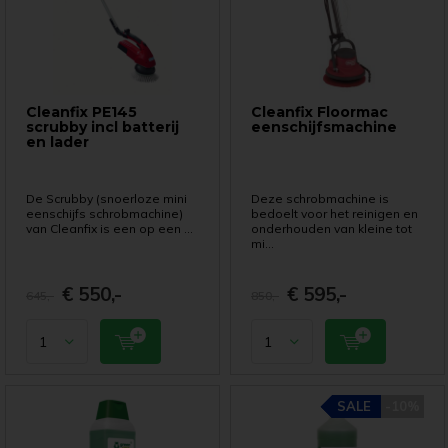
Cleanfix PE145
Cleanfix Floormac
scrubby incl batterij
eenschijfsmachine
en lader
De Scrubby (snoerloze mini
Deze schrobmachine is
eenschijfs schrobmachine)
bedoelt voor het reinigen en
van Cleanfix is een op een ...
onderhouden van kleine tot
mi...
€ 550,-
€ 595,-
645,-
850,-
SALE
SALE
-10%
-10%