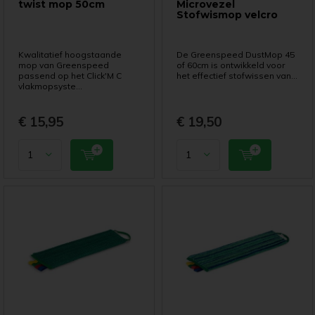
twist mop 50cm
Microvezel
Stofwismop velcro
Kwalitatief hoogstaande
De Greenspeed DustMop 45
mop van Greenspeed
of 60cm is ontwikkeld voor
passend op het Click'M C
het effectief stofwissen van...
vlakmopsyste...
€ 15,95
€ 19,50