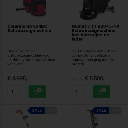
Cleanfix RA431IBC
Numatic TTB3045-NX
Schrobzuigmachine
Schrobzuigmachine
incl batterijen en
lader
Uiterst krachtige
De TTB3045NX-R biedt een
schrob-/zuigmachine voor
compacte, snoerloze en
(middel) grote oppervlakken
handige reiniging met de
voor kant...
prestat...
€ 4.995,-
€ 5.500,-
6.250,-
SALE
SALE
-15%
-15%
SALE
SALE
-30%
-30%