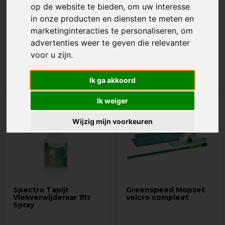
op de website te bieden
,
om uw interesse
sprenklersteel! Vergeet
uw harde vloer te reinigen!
sjouwen met zware emmers
in onze producten en diensten te meten en
water. Met...
marketinginteracties te personaliseren
,
om
advertenties weer te geven die relevanter
€ 49,-
€ 95,-
115,-
voor u zijn
.
Ik ga akkoord
Ik weiger
SALE
SALE
-11%
-11%
Wijzig mijn voorkeuren
Spectro Tapijt
Greenspeed Mopset
Vlekverwijderaar 1ltr
velcro compleet
Spray