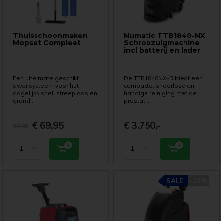
Thuisschoonmaken
Numatic TTB1840-NX
Mopset Compleet
Schrobzuigmachine
incl batterij en lader
Een uitermate geschikt
De TTB1840NX-R biedt een
dweilsysteem voor het
compacte, snoerloze en
dagelijks snel, streeploos en
handige reiniging met de
grond...
prestat...
€ 69,95
€ 3.750,-
89,95
SALE
SALE
-12%
-12%