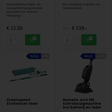
Gebruiksklaar tapijt- en
De complete mopset van
meubelreinigingsmiddel
Greenspeed
geschikt voor diverse
reinigings...
€ 12,50
€ 139,-
157,-
SALE
SALE
-8%
-8%
SALE
SALE
-16%
-16%
Greenspeed
Numatic 440-NX
Stofwisset vloer
Schrobzuigmachine
incl batterij en lader