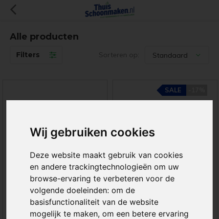
Alle producten
Filters
Sorteren op:
SALE
SALE
-17%
-17%
Wij gebruiken cookies
Deze website maakt gebruik van cookies
en andere trackingtechnologieën om uw
ThuisSchoonmaken
Greenspeed Mopset
browse-ervaring te verbeteren voor de
Mopset Plus
Compleet
Compleet
volgende doeleinden:
om de
basisfunctionaliteit van de website
mogelijk te maken
,
om een betere ervaring
Complete mopset met
De ideale mopset voor om