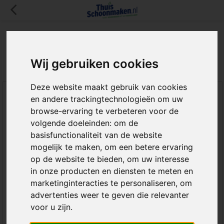
Wandensets
Filters
Sorteren op:
Wij gebruiken cookies
Deze website maakt gebruik van cookies
SALE
-8%
SALE
-11%
en andere trackingtechnologieën om uw
browse-ervaring te verbeteren voor de
volgende doeleinden:
om de
basisfunctionaliteit van de website
mogelijk te maken
,
om een betere ervaring
op de website te bieden
,
om uw interesse
in onze producten en diensten te meten en
Greenspeed
Schoonmaakset
marketinginteracties te personaliseren
,
om
Stofverwijderingsset
Compleet
advertenties weer te geven die relevanter
voor u zijn
.
De Greenspeed
De schoonmaakset voor uw