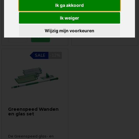
stofverwijderingsset voor in
hele huis!
Ik ga akkoord
huis.
€ 475,-
536,55
€ 109,-
118,35
Ik weiger
Wijzig mijn voorkeuren
SALE
-12%
Greenspeed Wanden
en glas set
De Greenspeed glas- en