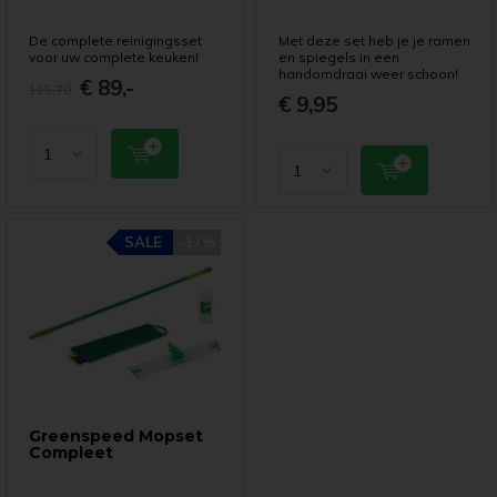
De complete reinigingsset
Met deze set heb je je ramen
voor uw complete keuken!
en spiegels in een
handomdraai weer schoon!
€ 89,-
115,70
€ 9,95
SALE
-17%
Greenspeed Mopset
Compleet