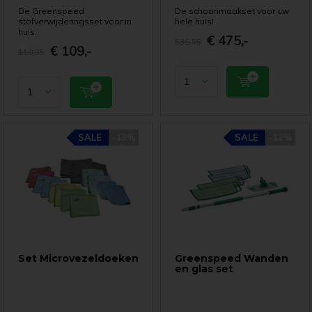
De Greenspeed
De schoonmaakset voor uw
stofverwijderingsset voor in
hele huis!
huis.
€ 475,-
536,55
€ 109,-
118,35
SALE
-13%
SALE
-12%
Set Microvezeldoeken
Greenspeed Wanden
en glas set