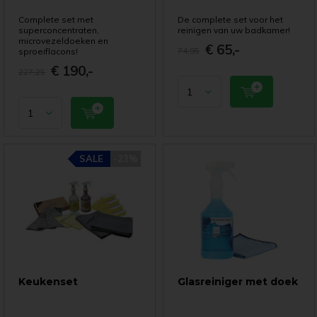
Complete set met
De complete set voor het
superconcentraten,
reinigen van uw badkamer!
microvezeldoeken en
€ 65,-
74,95
sproeiflacons!
€ 190,-
227,25
SALE
-23%
Keukenset
Glasreiniger met doek