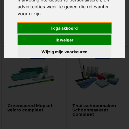
sprenklersteel! Vergeet
dweilsysteem voor het
advertenties weer te geven die relevanter
sjouwen met zware emmers
dagelijks snel, streeploos en
water. Met ...
grond ...
voor u zijn
.
€ 49,-
€ 69,95
89,95
Ik ga akkoord
Ik weiger
Wijzig mijn voorkeuren
SALE
-11%
SALE
-25%
Greenspeed Mopset
Thuisschoonmaken
velcro compleet
Schoonmaakset
Compleet