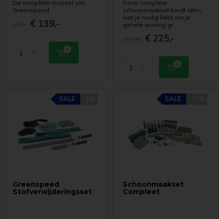
De complete mopset van
Deze complete
Greenspeed
schoonmaakset biedt alles
wat je nodig hebt om je
€ 139,-
157,-
gehele woning gr ...
€ 225,-
301,45
SALE
-8%
SALE
-11%
Greenspeed
Schoonmaakset
Stofverwijderingsset
Compleet