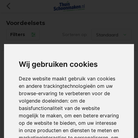
Voordeelsets
Filters
Sorteren op:
SALE
-22%
Wij gebruiken cookies
Deze website maakt gebruik van cookies
en andere trackingtechnologieën om uw
browse-ervaring te verbeteren voor de
volgende doeleinden:
om de
basisfunctionaliteit van de website
ThuisSchoonmaken
Thuisschoonmaken
Mopset Plus
Mopset Compleet
mogelijk te maken
,
om een betere ervaring
Compleet
op de website te bieden
,
om uw interesse
in onze producten en diensten te meten en
marketinginteracties te personaliseren
,
om
Complete mopset met
Een uitermate geschikt