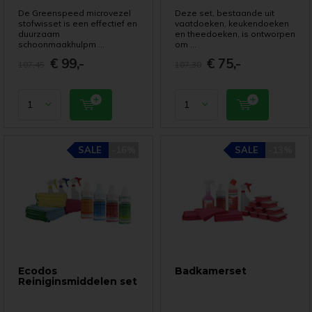
De Greenspeed microvezel
Deze set, bestaande uit
stofwisset is een effectief en
vaatdoeken, keukendoeken
duurzaam
en theedoeken, is ontworpen
schoonmaakhulpm ...
om ...
€ 99,-
€ 75,-
107,45
107,30
SALE
-16%
SALE
-13%
Ecodos
Badkamerset
Reiniginsmiddelen set