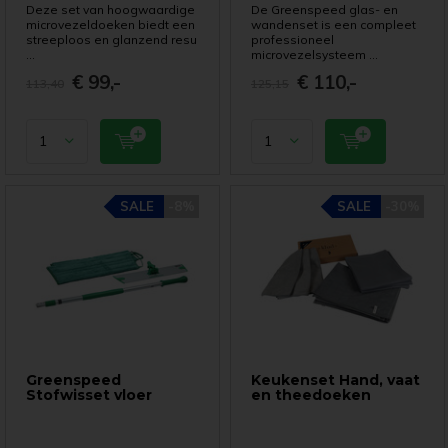
Deze set van hoogwaardige
De Greenspeed glas- en
microvezeldoeken biedt een
wandenset is een compleet
streeploos en glanzend resu
professioneel
...
microvezelsysteem ...
€ 99,-
€ 110,-
113,40
125,15
SALE
-8%
SALE
-30%
Greenspeed
Keukenset Hand, vaat
Stofwisset vloer
en theedoeken